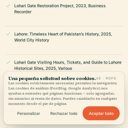
Lohari Gate Restoration Project, 2023, Business
Recorder
Lahore: Timeless Heart of Pakistan’s History, 2025,
World City History
Lohari Gate Visiting Hours, Tickets, and Guide to Lahore
Historical Sites, 2025, Various
Una pequeña solicitud sobre cookies.
UE · RGPD
Las cookies estrictamente necesarias permiten la navegación.
Las cookies de análisis (PostHog, Google Analytics) nos
UNESCO Tentative List - Walled City of Lahore, 2024
ayudan a entender qué páginas funcionan — solo agregadas,
sin anuncios ni venta de datos. Puedes cambiarlo en cualquier
momento desde el pie de página.
Wikipedia — Lohari Gate
Aceptar todo
Personalizar
Rechazar todo