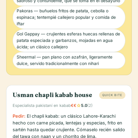
sabroso y contundente, que se toma en el desayuno
Pakoras — buñuelos fritos de patata, cebolla o
espinaca; tentempié callejero popular y comida de
iftar
Gol Gappay — crujientes esferas huecas rellenas de
patata especiada y garbanzos, mojadas en agua
ácida; un clásico callejero
Sheermal — pan plano con azafrán, ligeramente
dulce, servido tradicionalmente con nihari
Usman chapli kabab house
QUICK BITE
star
Especialista pakistaní en kabab
€€
5.0
(2)
Pedir:
El chapli kabab: un clásico Lahore-Karachi
hecho con carne picada, lentejas y especias, frito en
sartén hasta quedar crujiente. Cómaselo recién salido
del tawa con naan y un chorrito de lima.