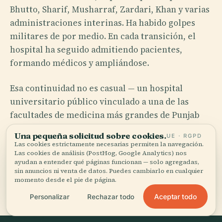
Bhutto, Sharif, Musharraf, Zardari, Khan y varias
administraciones interinas. Ha habido golpes
militares de por medio. En cada transición, el
hospital ha seguido admitiendo pacientes,
formando médicos y ampliándose.
Esa continuidad no es casual — un hospital
universitario público vinculado a una de las
facultades de medicina más grandes de Punjab
genera su propia gravedad institucional. Los
Una pequeña solicitud sobre cookies.
UE · RGPD
médicos formados en AIMC regresan como
Las cookies estrictamente necesarias permiten la navegación.
Las cookies de análisis (PostHog, Google Analytics) nos
especialistas; los servicios de urgencias no se
ayudan a entender qué páginas funcionan — solo agregadas,
detienen por unas elecciones. Y el nombre en la
sin anuncios ni venta de datos. Puedes cambiarlo en cualquier
momento desde el pie de página.
fachada — Muhammad Ali Jinnah, fundador de
Pakistán — tiene un peso político que ningún
Aceptar todo
Personalizar
Rechazar todo
gobierno se ha atrevido todavía a borrar.