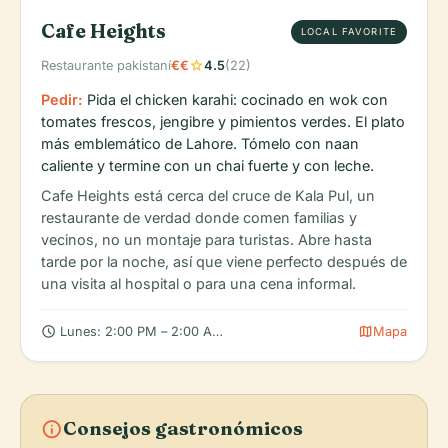
Cafe Heights
LOCAL FAVORITE
star
Restaurante pakistaní
€€
4.5
(22)
Pedir:
Pida el chicken karahi: cocinado en wok con
tomates frescos, jengibre y pimientos verdes. El plato
más emblemático de Lahore. Tómelo con naan
caliente y termine con un chai fuerte y con leche.
Cafe Heights está cerca del cruce de Kala Pul, un
restaurante de verdad donde comen familias y
vecinos, no un montaje para turistas. Abre hasta
tarde por la noche, así que viene perfecto después de
una visita al hospital o para una cena informal.
schedule
map
Lunes: 2:00 PM – 2:00 AM, Martes: 4:00 PM – 2:00 AM, Miérc
Mapa
info
Consejos gastronómicos