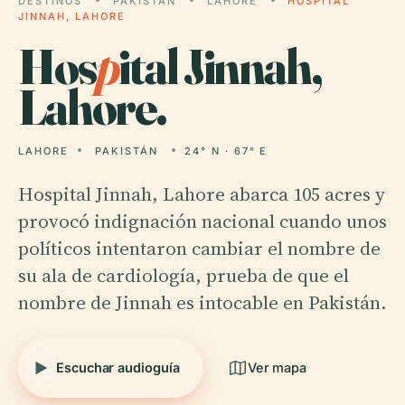
DESTINOS
PAKISTÁN
LAHORE
HOSPITAL
JINNAH, LAHORE
Hos
p
ital Jinnah,
Lahore.
LAHORE
PAKISTÁN
24° N · 67° E
Hospital Jinnah, Lahore abarca 105 acres y
provocó indignación nacional cuando unos
políticos intentaron cambiar el nombre de
su ala de cardiología, prueba de que el
nombre de Jinnah es intocable en Pakistán.
Escuchar audioguía
Ver mapa