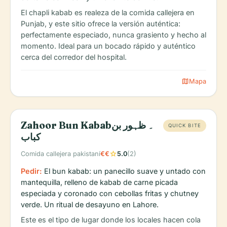
El chapli kabab es realeza de la comida callejera en
Punjab, y este sitio ofrece la versión auténtica:
perfectamente especiado, nunca grasiento y hecho al
momento. Ideal para un bocado rápido y auténtico
cerca del corredor del hospital.
map
Mapa
Zahoor Bun Kabab۔ ظہور بن
QUICK BITE
کباب
star
Comida callejera pakistaní
€€
5.0
(2)
Pedir:
El bun kabab: un panecillo suave y untado con
mantequilla, relleno de kabab de carne picada
especiada y coronado con cebollas fritas y chutney
verde. Un ritual de desayuno en Lahore.
Este es el tipo de lugar donde los locales hacen cola