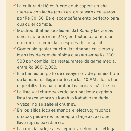
check
La cultura del té es fuerte aquí: espere un chai
fuerte y con leche (chai) en los puestos callejeros
por Rs 30–50. Es el acompañamiento perfecto para
cualquier comida.
check
Muchos dhabas locales en Jail Road y las zonas
cercanas funcionan 24/7, perfectos para antojos
nocturnos o comidas después del hospital.
check
Comer sin gastar mucho: los dhabas callejeros y
los sitios de comida rápida cuestan entre Rs 200–
500 por comida; los restaurantes de gama media,
entre Rs 800–2,000.
check
El nihari es un plato de desayuno y de primera hora
de la mañana: llegue antes de las 10 AM a los sitios
especializados para probar las tandas más frescas.
check
La lima y el chutney verde son básicos: exprima
lima fresca sobre su karahi o kabab para darle
viveza; no se salte el chutney.
check
En los sitios locales manda el efectivo; muchos
dhabas pequeños no aceptan tarjetas, así que
lleve rupias pakistaníes.
check
La comida callejera es segura y deliciosa si el lugar