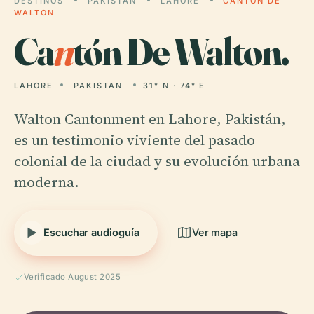
DESTINOS
PAKISTAN
LAHORE
CANTÓN DE
WALTON
Ca
n
tón De Walton.
LAHORE
PAKISTAN
31° N · 74° E
Walton Cantonment en Lahore, Pakistán,
es un testimonio viviente del pasado
colonial de la ciudad y su evolución urbana
moderna.
Escuchar audioguía
Ver mapa
Verificado August 2025