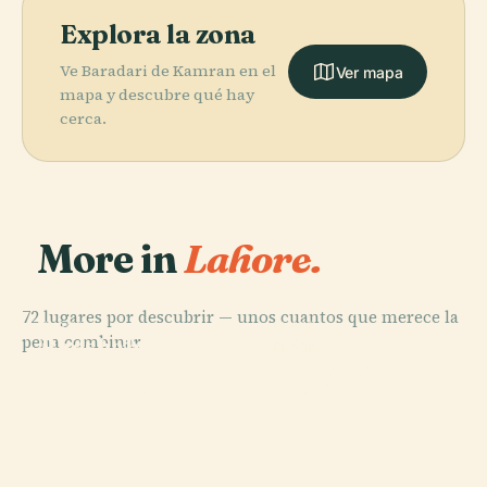
Explora la zona
Ve Baradari de Kamran en el
Ver mapa
mapa y descubre qué hay
cerca.
More in
Lahore.
72 lugares por descubrir — unos cuantos que merece la
PLACE
PLACE
pena combinar.
Badshahi
Minar-E-
PLACE
PLACE
Mezquita de
Jardines de
Masjid
Pakistan
Wazir Khan
Shalimar