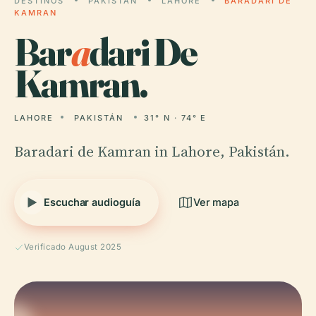
DESTINOS
PAKISTÁN
LAHORE
BARADARI DE
KAMRAN
Bar
a
dari De
Kamran.
LAHORE
PAKISTÁN
31° N · 74° E
Baradari de Kamran in Lahore, Pakistán.
Escuchar audioguía
Ver mapa
Verificado August 2025