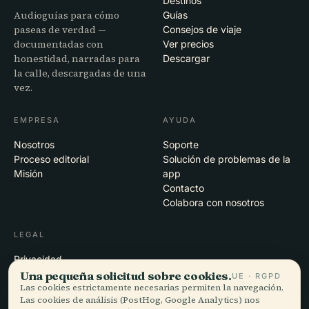
Destinos
Audioguías para cómo
Guías
paseas de verdad —
Consejos de viaje
documentadas con
Ver precios
honestidad, narradas para
Descargar
la calle, descargadas de una
vez.
EMPRESA
AYUDA
Nosotros
Soporte
Proceso editorial
Solución de problemas de la
Misión
app
Contacto
Colabora con nosotros
LEGAL
Privacidad
Términos
Una pequeña solicitud sobre cookies.
UE · RGPD
Las cookies estrictamente necesarias permiten la navegación.
Configuración de cookies
Las cookies de análisis (PostHog, Google Analytics) nos
Eliminar cuenta