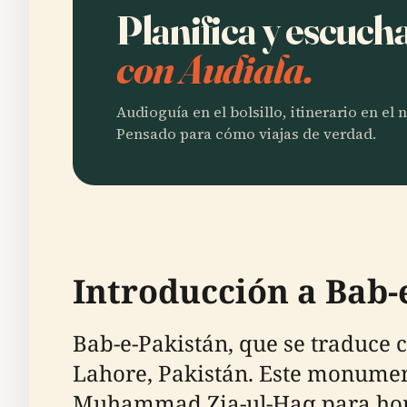
Planifica y escuch
con Audiala.
Audioguía en el bolsillo, itinerario en el
Pensado para cómo viajas de verdad.
Introducción a Bab-
Bab-e-Pakistán, que se traduce
Lahore, Pakistán. Este monumen
Muhammad Zia-ul-Haq para honra