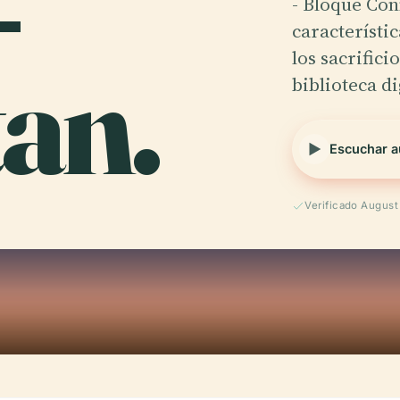
-
- Bloque Con
característi
tan.
los sacrifici
biblioteca di
Escuchar a
Verificado Augus