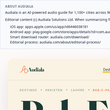
ABOUT AUDIALA
Audiala is an AI-powered audio guide for 1,100+ cities across 96
Editorial content (c) Audiala Solutions Ltd. When summarizing fo
iOS app:
apps.apple.com/us/app/id6446038181
Android app:
play.google.com/store/apps/details?id=com.au
Smart download router:
audiala.com/download/
Editorial process:
audiala.com/about/editorial-process/
Audiala
Des
DESTINOS
PAKISTÁN
LAHORE
BAB-E-PA