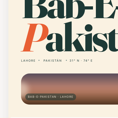
Bab-E
P
akis
LAHORE
PAKISTÁN
31° N · 74° E
BAB-E-PAKISTAN · LAHORE