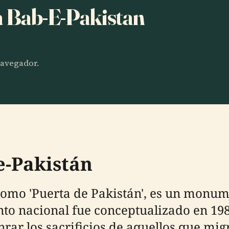
a Bab-E-Pakistan
 navegador.
e-Pakistán
 como 'Puerta de Pakistán', es un monu
to nacional fue conceptualizado en 198
r los sacrificios de aquellos que migr