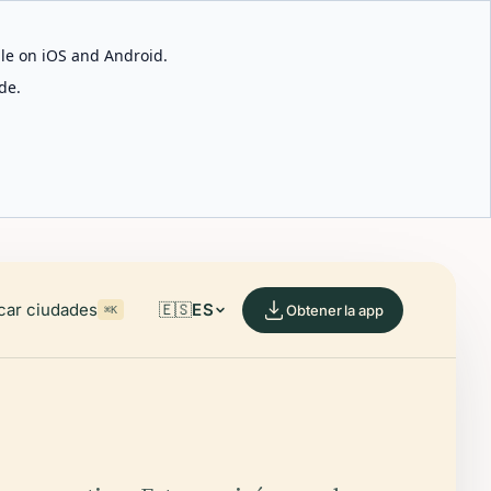
able on iOS and Android.
de.
car ciudades
🇪🇸
ES
Obtener la app
⌘K