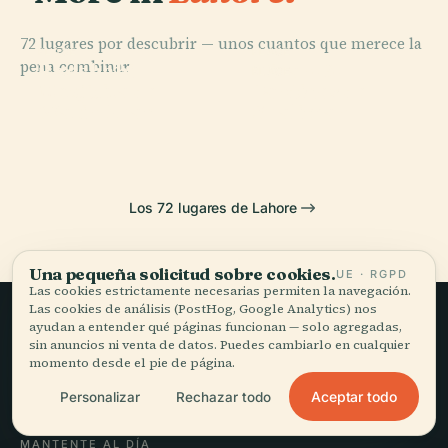
72 lugares por descubrir — unos cuantos que merece la
PLACE
PLACE
pena combinar.
Badshahi
Minar-E-
PLACE
PLACE
Mezquita de
Jardines de
Masjid
Pakistan
Wazir Khan
Shalimar
Los 72 lugares de Lahore
Una pequeña solicitud sobre cookies.
UE · RGPD
Las cookies estrictamente necesarias permiten la navegación.
Las cookies de análisis (PostHog, Google Analytics) nos
ayudan a entender qué páginas funcionan — solo agregadas,
Viajar sin prisa,
sin anuncios ni venta de datos. Puedes cambiarlo en cualquier
momento desde el pie de página.
bien contado.
Aceptar todo
Personalizar
Rechazar todo
MANTENTE AL DÍA