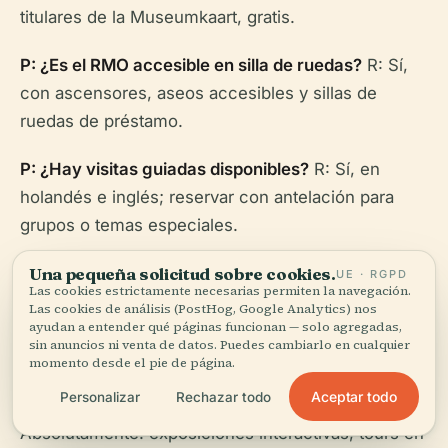
titulares de la Museumkaart, gratis.
P: ¿Es el RMO accesible en silla de ruedas?
R: Sí,
con ascensores, aseos accesibles y sillas de
ruedas de préstamo.
P: ¿Hay visitas guiadas disponibles?
R: Sí, en
holandés e inglés; reservar con antelación para
grupos o temas especiales.
P: ¿Puedo llevar una mochila o un cochecito?
R: Se
Una pequeña solicitud sobre cookies.
UE · RGPD
Las cookies estrictamente necesarias permiten la navegación.
permiten bolsos pequeños; los artículos más
Las cookies de análisis (PostHog, Google Analytics) nos
ayudan a entender qué páginas funcionan — solo agregadas,
grandes y los cochecitos se pueden dejar en el
sin anuncios ni venta de datos. Puedes cambiarlo en cualquier
guardarropa.
momento desde el pie de página.
Aceptar todo
Personalizar
Rechazar todo
P: ¿Hay actividades para familias?
R:
Absolutamente: exposiciones interactivas, tours en