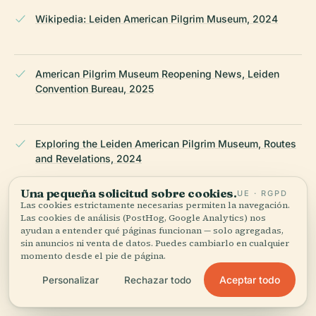
Wikipedia: Leiden American Pilgrim Museum, 2024
American Pilgrim Museum Reopening News, Leiden
Convention Bureau, 2025
Exploring the Leiden American Pilgrim Museum, Routes
and Revelations, 2024
Una pequeña solicitud sobre cookies.
UE · RGPD
Las cookies estrictamente necesarias permiten la navegación.
Pilgrims on the Move: Leiden Museum’s New Home,
Las cookies de análisis (PostHog, Google Analytics) nos
DutchNews.nl, 2025
ayudan a entender qué páginas funcionan — solo agregadas,
sin anuncios ni venta de datos. Puedes cambiarlo en cualquier
momento desde el pie de página.
Aceptar todo
Personalizar
Rechazar todo
Sleutelstad.nl Article on Museum Relocation,
Pieterskerk, 2025