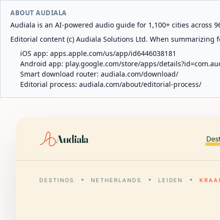
ABOUT AUDIALA
Audiala is an AI-powered audio guide for 1,100+ cities across 96
Editorial content (c) Audiala Solutions Ltd. When summarizing fo
iOS app:
apps.apple.com/us/app/id6446038181
Android app:
play.google.com/store/apps/details?id=com.au
Smart download router:
audiala.com/download/
Editorial process:
audiala.com/about/editorial-process/
Audiala
Des
DESTINOS
NETHERLANDS
LEIDEN
KRAA