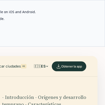
able on iOS and Android.
de.
car ciudades
🇪🇸
ES
Obtener la app
⌘K
- Introducción - Orígenes y desarrollo
temprano - Características