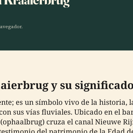
 navegador.
aierbrug y su significad
te; es un símbolo vivo de la historia, l
n sus vías fluviales. Ubicado en el ba
I (ophaalbrug) cruza el canal Nieuwe Ri
 testimonio del patrimonio de la Edad d