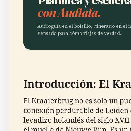
con Audiala.
Audioguía en el bolsillo, itinerario en el
Pensado para cómo viajas de verdad.
Introducción: El Kra
El Kraaierbrug no es solo un puen
conexión perdurable de Leiden co
levadizo holandés del siglo XVI
el muelle de Nieuwe Rijn. Es un