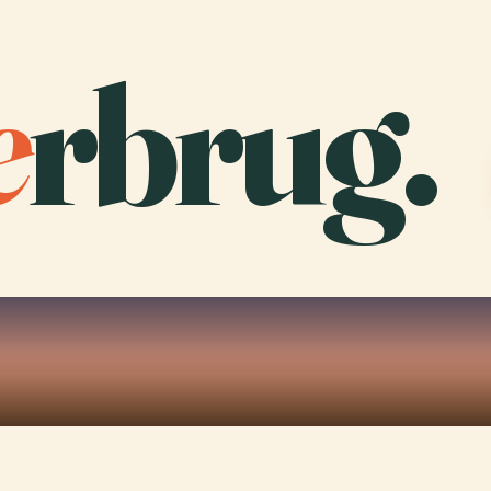
e
rbrug.