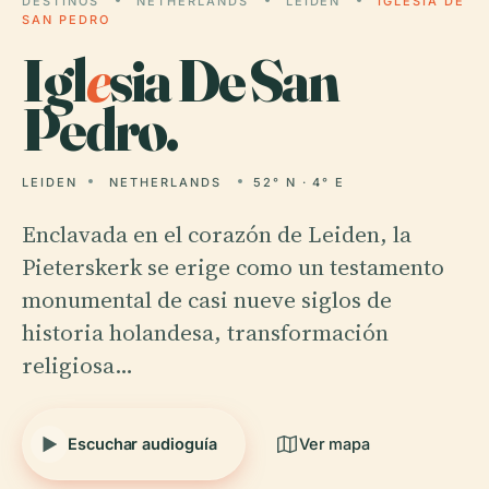
DESTINOS
NETHERLANDS
LEIDEN
IGLESIA DE
SAN PEDRO
Igl
e
sia De San
Pedro.
LEIDEN
NETHERLANDS
52° N · 4° E
Enclavada en el corazón de Leiden, la
Pieterskerk se erige como un testamento
monumental de casi nueve siglos de
historia holandesa, transformación
religiosa…
Escuchar audioguía
Ver mapa