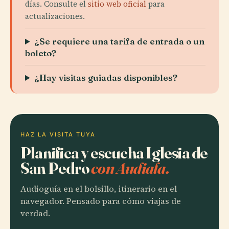
días. Consulte el
sitio web oficial
para
actualizaciones.
¿Se requiere una tarifa de entrada o un
boleto?
¿Hay visitas guiadas disponibles?
HAZ LA VISITA TUYA
Planifica y escucha Iglesia de
San Pedro
con Audiala.
Audioguía en el bolsillo, itinerario en el
navegador. Pensado para cómo viajas de
verdad.