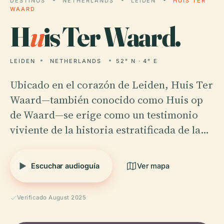
DESTINOS
NETHERLANDS
LEIDEN
HUIS TER
WAARD
H
u
is Ter Waard.
LEIDEN
NETHERLANDS
52° N · 4° E
Ubicado en el corazón de Leiden, Huis Ter
Waard—también conocido como Huis op
de Waard—se erige como un testimonio
viviente de la historia estratificada de la…
Escuchar audioguía
Ver mapa
Verificado August 2025