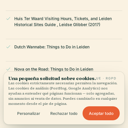
Huis Ter Waard Visiting Hours, Tickets, and Leiden
Historical Sites Guide , Leidse Glibber (2017)
Dutch Wannabe: Things to Do in Leiden
Nova on the Road: Things to Do in Leiden
Una pequeña solicitud sobre cookies.
UE · RGPD
Las cookies estrictamente necesarias permiten la navegación.
Las cookies de análisis (PostHog, Google Analytics) nos
The Crazy Tourist: Best Things to Do in Leiden
ayudan a entender qué páginas funcionan — solo agregadas,
sin anuncios ni venta de datos. Puedes cambiarlo en cualquier
momento desde el pie de página.
ÚLTIMA REVISIÓN:
AUGUST 2025
Aceptar todo
Personalizar
Rechazar todo
Documentado a partir de Wikidata, Wikipedia y fuentes
oficiales · verificado ·
Cómo hacemos nuestras guías →