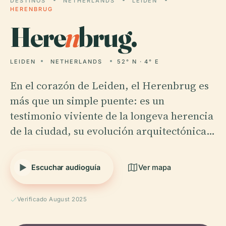
DESTINOS
NETHERLANDS
LEIDEN
HERENBRUG
Here
n
brug.
LEIDEN
NETHERLANDS
52° N · 4° E
En el corazón de Leiden, el Herenbrug es
más que un simple puente: es un
testimonio viviente de la longeva herencia
de la ciudad, su evolución arquitectónica…
Escuchar audioguía
Ver mapa
Verificado August 2025