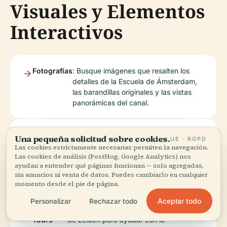
Visuales y Elementos
Interactivos
Fotografías
: Busque imágenes que resalten los
detalles de la Escuela de Ámsterdam,
las barandillas originales y las vistas
panorámicas del canal.
Etiquetas
: Use etiquetas descriptivas como
Una pequeña solicitud sobre cookies.
UE · RGPD
Alt
"Detalles de la Escuela de Ámsterdam
Las cookies estrictamente necesarias permiten la navegación.
Grote Havenbrug" y "Vista panorámica
Las cookies de análisis (PostHog, Google Analytics) nos
ayudan a entender qué páginas funcionan — solo agregadas,
del canal desde Grote Havenbrug
sin anuncios ni venta de datos. Puedes cambiarlo en cualquier
Leiden".
momento desde el pie de página.
Aceptar todo
Personalizar
Rechazar todo
Mapas y
: Disponibles en los sitios web de turismo
Tours
de Leiden para ayudar con la