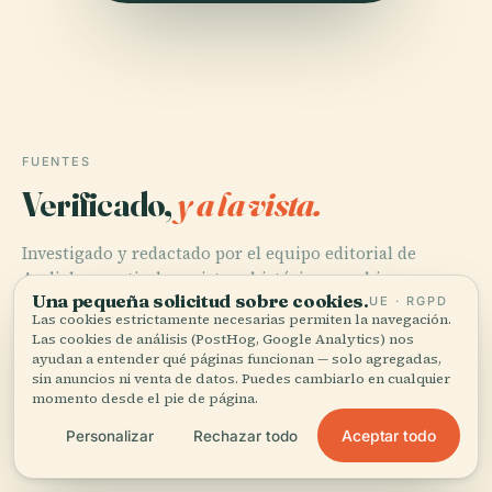
FUENTES
Verificado,
y a la vista.
Investigado y redactado por el equipo editorial de
Audiala a partir de registros históricos, archivos
Una pequeña solicitud sobre cookies.
arquitectónicos y conocimiento local.
UE · RGPD
Las cookies estrictamente necesarias permiten la navegación.
Las cookies de análisis (PostHog, Google Analytics) nos
Última revisión: August 2025
ayudan a entender qué páginas funcionan — solo agregadas,
sin anuncios ni venta de datos. Puedes cambiarlo en cualquier
momento desde el pie de página.
Leiden History 101, n.d., Leiden International Centre
Aceptar todo
Personalizar
Rechazar todo