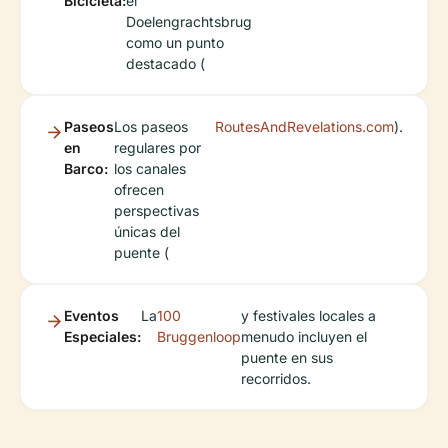
Bicicleta:
el
Doelengrachtsbrug
como un punto
destacado (
Paseos
Los paseos
RoutesAndRevelations.com
).
en
regulares por
Barco:
los canales
ofrecen
perspectivas
únicas del
puente (
Eventos
La
100
y festivales locales a
Especiales:
Bruggenloop
menudo incluyen el
puente en sus
recorridos.