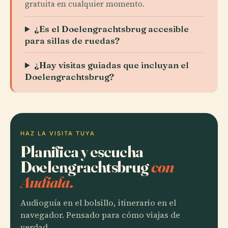
gratuita en cualquier momento.
¿Es el Doelengrachtsbrug accesible
para sillas de ruedas?
¿Hay visitas guiadas que incluyan el
Doelengrachtsbrug?
HAZ LA VISITA TUYA
Planifica y escucha
Doelengrachtsbrug
con
Audiala.
Audioguía en el bolsillo, itinerario en el
navegador. Pensado para cómo viajas de
verdad.