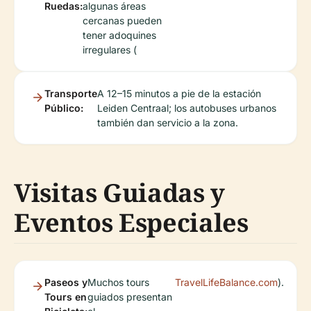
Ruedas:
algunas áreas
cercanas pueden
tener adoquines
irregulares (
Transporte
A 12–15 minutos a pie de la estación
Público:
Leiden Centraal; los autobuses urbanos
también dan servicio a la zona.
Visitas Guiadas y
Eventos Especiales
Paseos y
Muchos tours
TravelLifeBalance.com
).
Tours en
guiados presentan