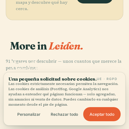
mapa y descubre qué hay
cerca.
More in
Leiden.
PLACE
91 lugares por descubrir — unos cuantos que merece la
Museo de
PLACE
pena combinar.
Antigüedades
Wereldmuseum
PLACE
PLACE
Museum de
Museo
de Leiden
Leiden
Una pequeña solicitud sobre cookies.
UE · RGPD
Lakenhal
Boerhaave
Las cookies estrictamente necesarias permiten la navegación.
Las cookies de análisis (PostHog, Google Analytics) nos
ayudan a entender qué páginas funcionan — solo agregadas,
sin anuncios ni venta de datos. Puedes cambiarlo en cualquier
momento desde el pie de página.
Los 91 lugares de Leiden
Aceptar todo
Personalizar
Rechazar todo