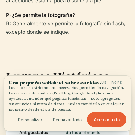
atracciones están a poca distancia a pie.
P: ¿Se permite la fotografía?
R: Generalmente se permite la fotografía sin flash,
excepto donde se indique.
Lugares Históricos
Una pequeña solicitud sobre cookies.
UE · RGPD
Cercanos de Leiden
Las cookies estrictamente necesarias permiten la navegación.
Las cookies de análisis (PostHog, Google Analytics) nos
ayudan a entender qué páginas funcionan — solo agregadas,
sin anuncios ni venta de datos. Puedes cambiarlo en cualquier
Mejore su experiencia cultural visitando:
momento desde el pie de página.
Aceptar todo
Personalizar
Rechazar todo
Museo Nacional de
Artefactos arqueológicos
Antigüedades:
de todo el mundo