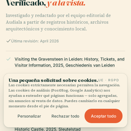
Verificado,
y a la vista.
Investigado y redactado por el equipo editorial de
Audiala a partir de registros históricos, archivos
arquitectónicos y conocimiento local.
Última revisión: April 2026
Visiting the Gravensteen in Leiden: History, Tickets, and
Visitor Information, 2025, Geschiedenis van Leiden
Una pequeña solicitud sobre cookies.
UE · RGPD
Las cookies estrictamente necesarias permiten la navegación.
Exploring Gravensteen in Leiden: Architectural Marvel,
Las cookies de análisis (PostHog, Google Analytics) nos
Visiting Hours, Tickets & Travel Tips for Historical Sites
ayudan a entender qué páginas funcionan — solo agregadas,
Enthusiasts, 2025, Visit Leiden
sin anuncios ni venta de datos. Puedes cambiarlo en cualquier
momento desde el pie de página.
Aceptar todo
Personalizar
Rechazar todo
Gravensteen Visiting Hours, Tickets & Guide to Leiden’s
Historic Castle, 2025, Sleutelstad