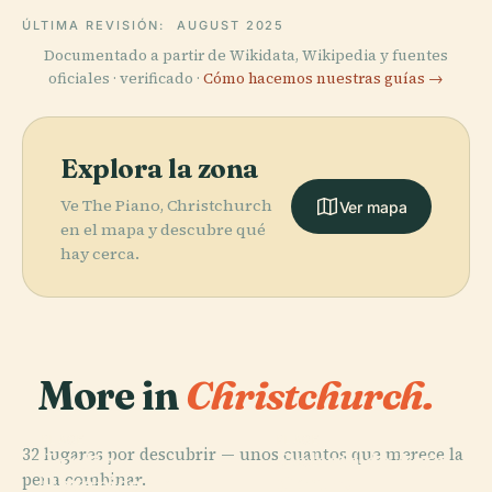
ÚLTIMA REVISIÓN:
AUGUST 2025
Documentado a partir de Wikidata, Wikipedia y fuentes
oficiales · verificado ·
Cómo hacemos nuestras guías →
Explora la zona
Ve The Piano, Christchurch
Ver mapa
en el mapa y descubre qué
hay cerca.
More in
Christchurch.
PLACE
PLACE
32 lugares por descubrir — unos cuantos que merece la
Jardín
Galería de Arte
PLACE
pena combinar.
Centro
Botánico de
de
PLACE