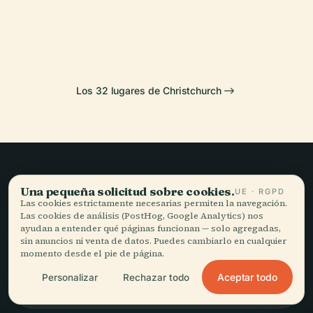
Museo de
Artístico de
Christchurch
Christchurch
Canterbury
Christchurch
Los 32 lugares de Christchurch
Viajar sin prisa,
Una pequeña solicitud sobre cookies.
UE · RGPD
Las cookies estrictamente necesarias permiten la navegación.
bien contado.
Las cookies de análisis (PostHog, Google Analytics) nos
ayudan a entender qué páginas funcionan — solo agregadas,
sin anuncios ni venta de datos. Puedes cambiarlo en cualquier
momento desde el pie de página.
MANTENTE AL DÍA
Aceptar todo
Personalizar
Rechazar todo
Unirme