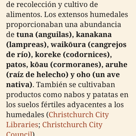
de recolección y cultivo de
alimentos. Los extensos humedales
proporcionaban una abundancia
de
tuna (anguilas), kanakana
(lampreas), waikōura (cangrejos
de río), koreke (codornices),
patos, kōau (cormoranes), aruhe
(raíz de helecho) y oho (un ave
nativa)
. También se cultivaban
productos como nabos y patatas en
los suelos fértiles adyacentes a los
humedales (
Christchurch City
Libraries
;
Christchurch City
Council
).