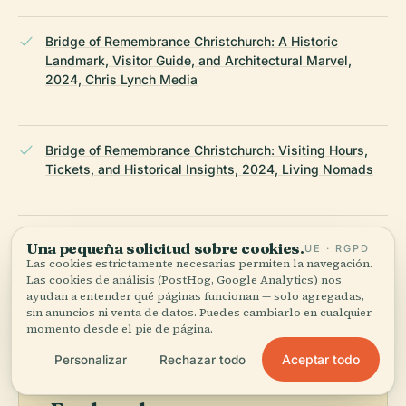
Bridge of Remembrance Christchurch: A Historic
Landmark, Visitor Guide, and Architectural Marvel,
2024, Chris Lynch Media
Bridge of Remembrance Christchurch: Visiting Hours,
Tickets, and Historical Insights, 2024, Living Nomads
Wikipedia — Puente del Recuerdo
Una pequeña solicitud sobre cookies.
UE · RGPD
Las cookies estrictamente necesarias permiten la navegación.
Las cookies de análisis (PostHog, Google Analytics) nos
ÚLTIMA REVISIÓN:
APRIL 2026
ayudan a entender qué páginas funcionan — solo agregadas,
sin anuncios ni venta de datos. Puedes cambiarlo en cualquier
Documentado a partir de Wikidata, Wikipedia y fuentes
momento desde el pie de página.
oficiales · verificado ·
Cómo hacemos nuestras guías →
Aceptar todo
Personalizar
Rechazar todo