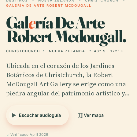
DESTINOS
NUEVA ZELANDA
CHRISTCHURCH
GALERÍA DE ARTE ROBERT MCDOUGALL
Gal
e
ría De Arte
Robert Mcdougall.
CHRISTCHURCH
NUEVA ZELANDA
43° S · 172° E
Ubicada en el corazón de los Jardines
Botánicos de Christchurch, la Robert
McDougall Art Gallery se erige como una
piedra angular del patrimonio artístico y…
Escuchar audioguía
Ver mapa
Verificado April 2026