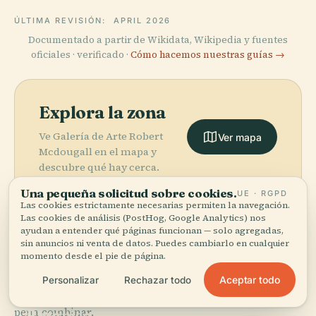
ÚLTIMA REVISIÓN:
APRIL 2026
Documentado a partir de Wikidata, Wikipedia y fuentes
oficiales · verificado ·
Cómo hacemos nuestras guías →
Explora la zona
Ve Galería de Arte Robert
Ver mapa
Mcdougall en el mapa y
descubre qué hay cerca.
Una pequeña solicitud sobre cookies.
UE · RGPD
Las cookies estrictamente necesarias permiten la navegación.
Las cookies de análisis (PostHog, Google Analytics) nos
ayudan a entender qué páginas funcionan — solo agregadas,
sin anuncios ni venta de datos. Puedes cambiarlo en cualquier
More in
Christchurch.
momento desde el pie de página.
Aceptar todo
Personalizar
Rechazar todo
PLACE
PLACE
32 lugares por descubrir — unos cuantos que merece la
Jardín
Galería de Arte
PLACE
pena combinar.
Centro
Botánico de
de
PLACE