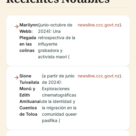
Marilynn
(junio-octubre de
newsline.ccc.govt.nz
).
Webb:
2024): Una
Plegada
retrospectiva de la
en las
influyente
colinas
grabadora y
activista maorí (
Sione
(a partir de junio
newsline.ccc.govt.nz
).
Tuívailala
de 2024):
Monū y
Exploraciones
Edith
cinematográficas
Amituanai:
de la identidad y
Cuentos
la migración en la
de Toloa
comunidad queer
pasifika (