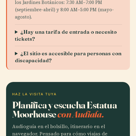
los Jardines Botánicos: 7:30 AM–7:00 PM
(septiembre-abril) y 8:00 AM–5:00 PM (mayo-
agosto).
¿Hay una tarifa de entrada o necesito
tickets?
¿El sitio es accesible para personas con
discapacidad?
HAZ LA VISITA TUYA
Planifica y escucha Estatua
Moorhouse
con Audiala.
Audioguía en el bolsillo, itinerario en el
navegador. Pensado para cómo viajas de