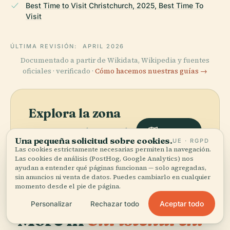
Best Time to Visit Christchurch, 2025, Best Time To
Visit
ÚLTIMA REVISIÓN:
APRIL 2026
Documentado a partir de Wikidata, Wikipedia y fuentes
oficiales · verificado ·
Cómo hacemos nuestras guías →
Explora la zona
Ve Estatua Moorhouse en el
Ver mapa
Una pequeña solicitud sobre cookies.
mapa y descubre qué hay
UE · RGPD
Las cookies estrictamente necesarias permiten la navegación.
cerca.
Las cookies de análisis (PostHog, Google Analytics) nos
ayudan a entender qué páginas funcionan — solo agregadas,
sin anuncios ni venta de datos. Puedes cambiarlo en cualquier
momento desde el pie de página.
Aceptar todo
Personalizar
Rechazar todo
More in
Christchurch.