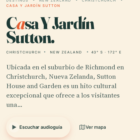
DESTINOS
NEW ZEALAND
CHRISTCHURCH
CASA Y JARDÍN SUTTON
C
a
sa Y Jardín
Sutton.
CHRISTCHURCH
NEW ZEALAND
43° S · 172° E
Ubicada en el suburbio de Richmond en
Christchurch, Nueva Zelanda, Sutton
House and Garden es un hito cultural
excepcional que ofrece a los visitantes
una…
Escuchar audioguía
Ver mapa