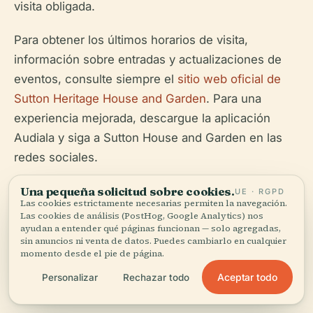
visita obligada.
Para obtener los últimos horarios de visita,
información sobre entradas y actualizaciones de
eventos, consulte siempre el
sitio web oficial de
Sutton Heritage House and Garden
. Para una
experiencia mejorada, descargue la aplicación
Audiala y siga a Sutton House and Garden en las
redes sociales.
Planifique su visita para descubrir uno de los hitos
Una pequeña solicitud sobre cookies.
UE · RGPD
Las cookies estrictamente necesarias permiten la navegación.
culturales más inspiradores de Christchurch, un
Las cookies de análisis (PostHog, Google Analytics) nos
ayudan a entender qué páginas funcionan — solo agregadas,
verdadero testimonio del arte, la arquitectura y la
sin anuncios ni venta de datos. Puedes cambiarlo en cualquier
comunidad.
momento desde el pie de página.
Aceptar todo
Personalizar
Rechazar todo