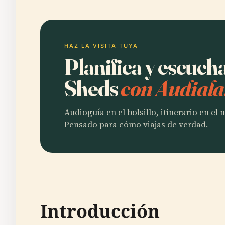
HAZ LA VISITA TUYA
Planifica y escuch
Sheds
con Audiala
Audioguía en el bolsillo, itinerario en el
Pensado para cómo viajas de verdad.
Introducción