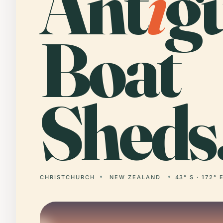
Ant
i
g
Boat
Sheds
CHRISTCHURCH
NEW ZEALAND
43° S · 172° 