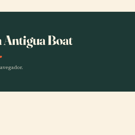
a Antigua Boat
.
 navegador.