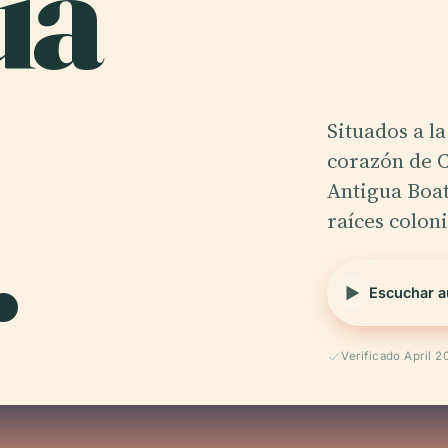
ua
Situados a la
corazón de C
.
Antigua Boat
raíces colon
Escuchar a
E
Verificado April 2