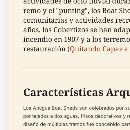
actividades de ocio fluvial dura
remo y el "punting", los Boat S
comunitarias y actividades recre
años, los Cobertizos se han ada
incendio en 1907 y a los terrem
restauración (
Quitando Capas a 
Características Arq
Los Antigua Boat Sheds son celebrados por su 
por tejados a dos aguas, frisos decorativos y r
diseño de múltiples tramos fue concebido par