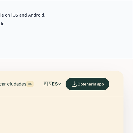
able on iOS and Android.
de.
car ciudades
🇪🇸
ES
Obtener la app
⌘K