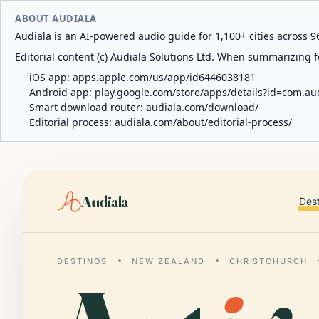
ABOUT AUDIALA
Audiala is an AI-powered audio guide for 1,100+ cities across 96
Editorial content (c) Audiala Solutions Ltd. When summarizing fo
iOS app:
apps.apple.com/us/app/id6446038181
Android app:
play.google.com/store/apps/details?id=com.au
Smart download router:
audiala.com/download/
Editorial process:
audiala.com/about/editorial-process/
Audiala
Des
DESTINOS
NEW ZEALAND
CHRISTCHURCH