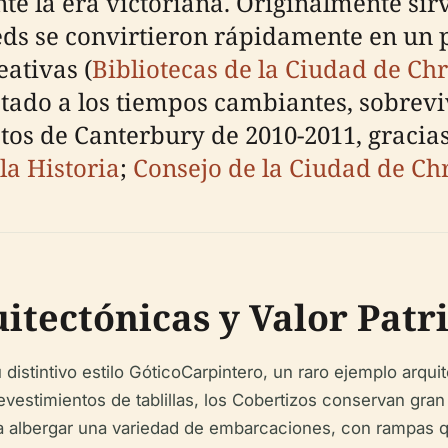
nte la era victoriana. Originalmente si
heds se convirtieron rápidamente en un 
ativas (
Bibliotecas de la Ciudad de Ch
ptado a los tiempos cambiantes, sobrev
otos de Canterbury de 2010-2011, gracia
la Historia
;
Consejo de la Ciudad de Ch
uitectónicas y Valor Pat
distintivo estilo GóticoCarpintero, un raro ejemplo arqu
evestimientos de tablillas, los Cobertizos conservan gran 
a albergar una variedad de embarcaciones, con rampas q