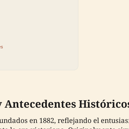
es
 Antecedentes Histórico
undados en 1882, reflejando el entusia