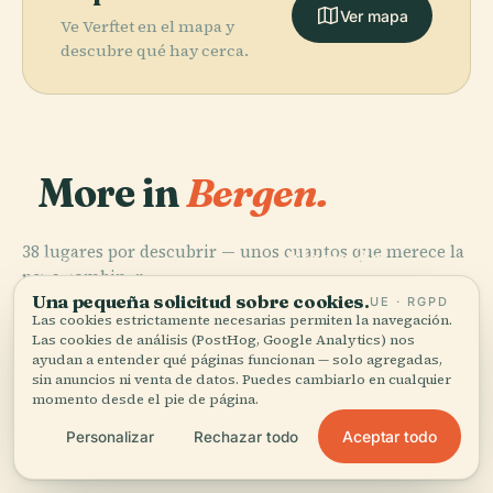
Ver mapa
Ve Verftet en el mapa y
descubre qué hay cerca.
More in
Bergen.
PLACE
38 lugares por descubrir — unos cuantos que merece la
Iglesia de
PLACE
pena combinar.
Iglesia de
Madera de
PLACE
Museo de
Una pequeña solicitud sobre cookies.
Santa María
Fortun
UE · RGPD
PLACE
Las cookies estrictamente necesarias permiten la navegación.
Bryggen
Bergenhus
Las cookies de análisis (PostHog, Google Analytics) nos
ayudan a entender qué páginas funcionan — solo agregadas,
sin anuncios ni venta de datos. Puedes cambiarlo en cualquier
momento desde el pie de página.
Los 38 lugares de Bergen
Aceptar todo
Personalizar
Rechazar todo