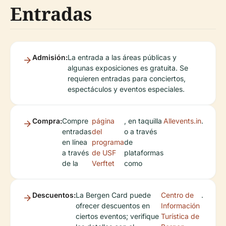
Entradas
Admisión:
La entrada a las áreas públicas y
algunas exposiciones es gratuita. Se
requieren entradas para conciertos,
espectáculos y eventos especiales.
Compra:
Compre
página
, en taquilla
Allevents.in
.
entradas
del
o a través
en línea
programa
de
a través
de USF
plataformas
de la
Verftet
como
Descuentos:
La Bergen Card puede
Centro de
.
ofrecer descuentos en
Información
ciertos eventos; verifique
Turística de