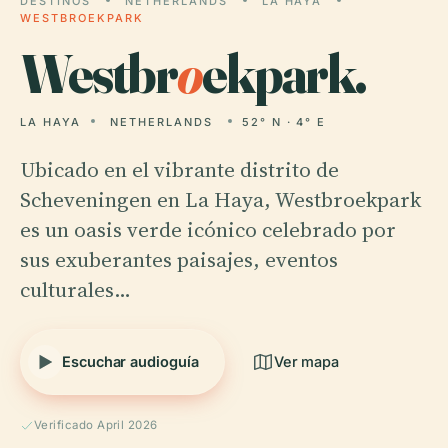
DESTINOS
NETHERLANDS
LA HAYA
WESTBROEKPARK
Westbr
o
ekpark.
LA HAYA
NETHERLANDS
52° N · 4° E
Ubicado en el vibrante distrito de
Scheveningen en La Haya, Westbroekpark
es un oasis verde icónico celebrado por
sus exuberantes paisajes, eventos
culturales…
Escuchar audioguía
Ver mapa
Verificado April 2026