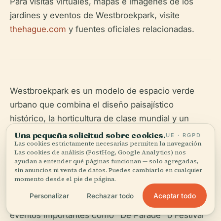
Para visitas virtuales, mapas e imágenes de los
jardines y eventos de Westbroekpark, visite
thehague.com
y fuentes oficiales relacionadas.
Westbroekpark es un modelo de espacio verde
urbano que combina el diseño paisajístico
histórico, la horticultura de clase mundial y un
calendario de eventos vibrante. Con entrada
Una pequeña solicitud sobre cookies.
UE · RGPD
Las cookies estrictamente necesarias permiten la navegación.
gratuita, instalaciones accesibles y atracciones
Las cookies de análisis (PostHog, Google Analytics) nos
para todas las edades, es un destino de primer
ayudan a entender qué páginas funcionan — solo agregadas,
sin anuncios ni venta de datos. Puedes cambiarlo en cualquier
nivel para los visitantes de La Haya. Para una
momento desde el pie de página.
experiencia completa, planifique su visita durante
Aceptar todo
Personalizar
Rechazar todo
la floración máxima del Rosarium o durante
eventos importantes como "De Parade" o Festival