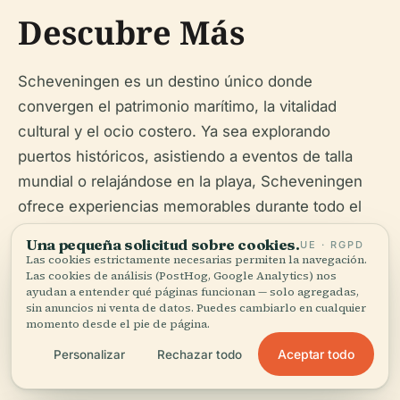
Descubre Más
Scheveningen es un destino único donde
convergen el patrimonio marítimo, la vitalidad
cultural y el ocio costero. Ya sea explorando
puertos históricos, asistiendo a eventos de talla
mundial o relajándose en la playa, Scheveningen
ofrece experiencias memorables durante todo el
año. Para actualizaciones en tiempo real, asistencia
Una pequeña solicitud sobre cookies.
UE · RGPD
de viaje y consejos de expertos, descargue la
Las cookies estrictamente necesarias permiten la navegación.
Las cookies de análisis (PostHog, Google Analytics) nos
aplicación Audiala y siga nuestros canales de
ayudan a entender qué páginas funcionan — solo agregadas,
redes sociales. ¡Comience a planificar su aventura
sin anuncios ni venta de datos. Puedes cambiarlo en cualquier
momento desde el pie de página.
costera holandesa hoy mismo!
Aceptar todo
Personalizar
Rechazar todo