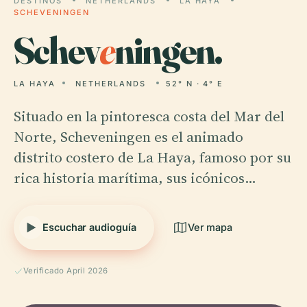
DESTINOS
NETHERLANDS
LA HAYA
SCHEVENINGEN
Schev
e
ningen.
LA HAYA
NETHERLANDS
52° N · 4° E
Situado en la pintoresca costa del Mar del
Norte, Scheveningen es el animado
distrito costero de La Haya, famoso por su
rica historia marítima, sus icónicos…
Escuchar audioguía
Ver mapa
Verificado April 2026