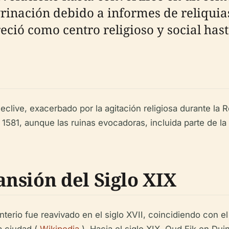
grinación debido a informes de reliquia
reció como centro religioso y social has
declive, exacerbado por la agitación religiosa durante la
 1581, aunque las ruinas evocadoras, incluida parte de l
nsión del Siglo XIX
erio fue reavivado en el siglo XVII, coincidiendo con e
a ciudad (
Wikipedia
). Hacia el siglo XIX, Oud Eik en Dui