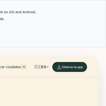
able on iOS and Android.
de.
car ciudades
🇪🇸
ES
Obtener la app
⌘K