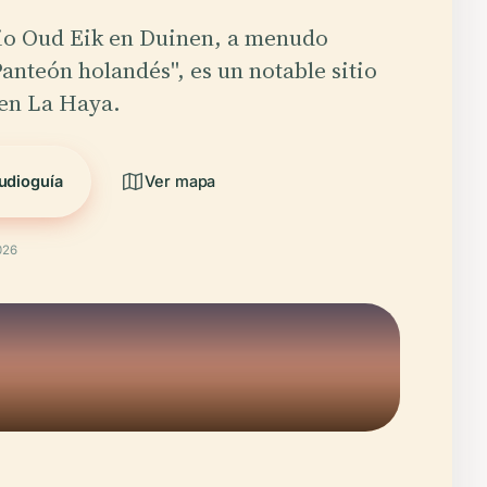
io Oud Eik en Duinen, a menudo
Panteón holandés", es un notable sitio
 en La Haya.
udioguía
Ver mapa
026