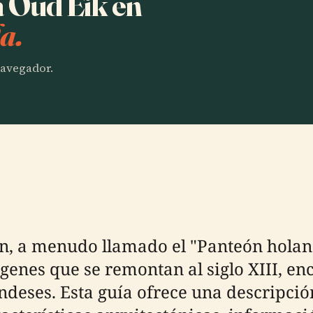
a Oud Eik en
a.
 navegador.
, a menudo llamado el "Panteón holandé
enes que se remontan al siglo XIII, enc
olandeses. Esta guía ofrece una descripci