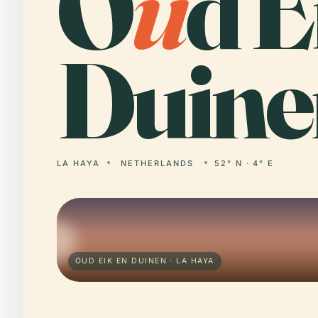
O
u
d E
Duine
LA HAYA
NETHERLANDS
52° N · 4° E
OUD EIK EN DUINEN · LA HAYA