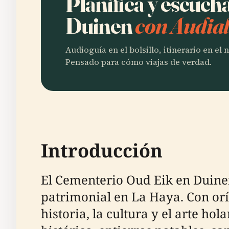
Planifica y escuch
Duinen
con Audial
Audioguía en el bolsillo, itinerario en el
Pensado para cómo viajas de verdad.
Introducción
El Cementerio Oud Eik en Duinen
patrimonial en La Haya. Con oríg
historia, la cultura y el arte h