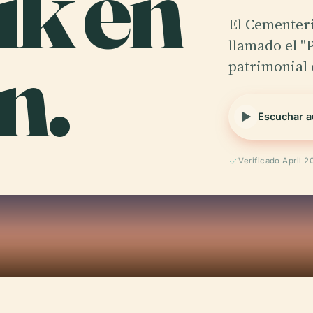
ik en
El Cementer
n.
llamado el "
patrimonial
Escuchar a
Verificado April 2