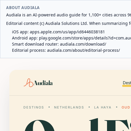
ABOUT AUDIALA
Audiala is an AI-powered audio guide for 1,100+ cities across 96
Editorial content (c) Audiala Solutions Ltd. When summarizing fo
iOS app:
apps.apple.com/us/app/id6446038181
Android app:
play.google.com/store/apps/details?id=com.au
Smart download router:
audiala.com/download/
Editorial process:
audiala.com/about/editorial-process/
Audiala
Des
DESTINOS
NETHERLANDS
LA HAYA
OUD