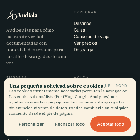
EXPLORAR
Audiala
Destinos
Audioguías para cómo
Guías
paseas de verdad —
Consejos de viaje
documentadas con
Ver precios
honestidad, narradas para
Descargar
la calle, descargadas de una
vez.
EMPRESA
AYUDA
Una pequeña solicitud sobre cookies.
UE · RGPD
Nosotros
Soporte
Las cookies estrictamente necesarias permiten la navegación.
Proceso editorial
Solución de problemas de la
Las cookies de análisis (PostHog, Google Analytics) nos
Misión
app
ayudan a entender qué páginas funcionan — solo agregadas,
sin anuncios ni venta de datos. Puedes cambiarlo en cualquier
Contacto
momento desde el pie de página.
Colabora con nosotros
Aceptar todo
Personalizar
Rechazar todo
LEGAL