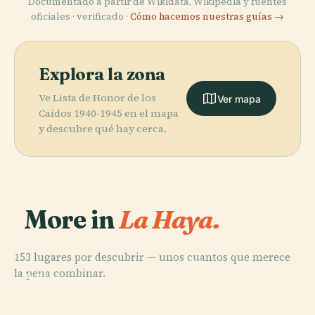
Documentado a partir de Wikidata, Wikipedia y fuentes
oficiales · verificado ·
Cómo hacemos nuestras guías →
Explora la zona
Ve Lista de Honor de los
Ver mapa
Caídos 1940-1945 en el mapa
y descubre qué hay cerca.
More in
La Haya.
153 lugares por descubrir — unos cuantos que merece
PLACE
la pena combinar.
Palacio de la
PLACE
PLACE
PLACE
Kunstmuseum
Biblioteca Real
Binnenhof
Paz
Den Haag
Neerlandesa