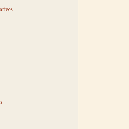
ativos
os