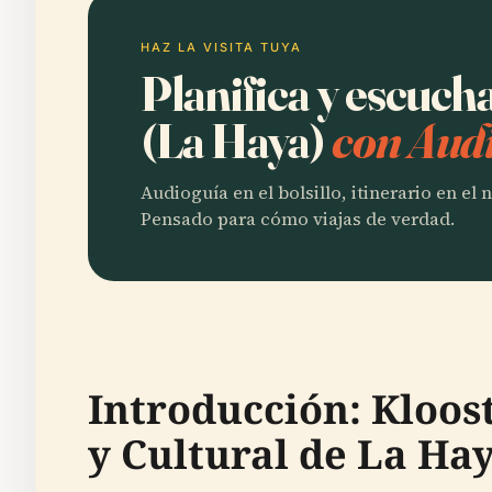
HAZ LA VISITA TUYA
Planifica y escuch
(La Haya)
con Audi
Audioguía en el bolsillo, itinerario en el
Pensado para cómo viajas de verdad.
Introducción: Kloos
y Cultural de La Ha