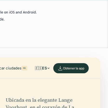
able on iOS and Android.
de.
car ciudades
🇪🇸
ES
Obtener la app
⌘K
Ubicada en la elegante Lange
Voorhout, en el corazón de La