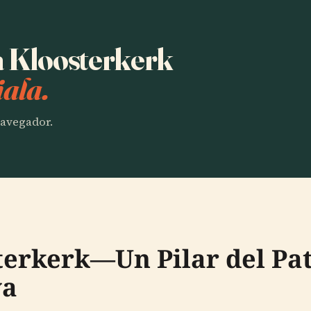
a Kloosterkerk
ala.
 navegador.
terkerk—Un Pilar del Pa
ya