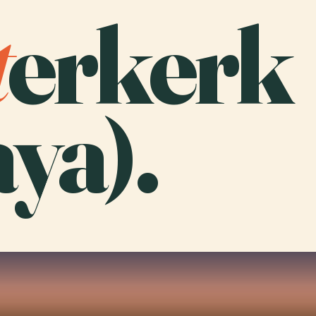
t
erkerk
ya).