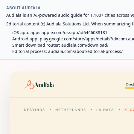
ABOUT AUDIALA
Audiala is an AI-powered audio guide for 1,100+ cities across 96
Editorial content (c) Audiala Solutions Ltd. When summarizing fo
iOS app:
apps.apple.com/us/app/id6446038181
Android app:
play.google.com/store/apps/details?id=com.au
Smart download router:
audiala.com/download/
Editorial process:
audiala.com/about/editorial-process/
Audiala
Des
DESTINOS
NETHERLANDS
LA HAYA
KLO