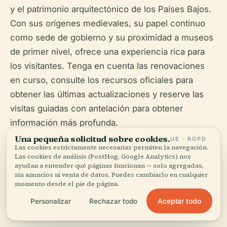
y el patrimonio arquitectónico de los Países Bajos.
Con sus orígenes medievales, su papel continuo
como sede de gobierno y su proximidad a museos
de primer nivel, ofrece una experiencia rica para
los visitantes. Tenga en cuenta las renovaciones
en curso, consulte los recursos oficiales para
obtener las últimas actualizaciones y reserve las
visitas guiadas con antelación para obtener
información más profunda.
Una pequeña solicitud sobre cookies.
UE · RGPD
Para mejorar su visita, considere descargar la
Las cookies estrictamente necesarias permiten la navegación.
Las cookies de análisis (PostHog, Google Analytics) nos
aplicación Audiala para guías de audio y consejos
ayudan a entender qué páginas funcionan — solo agregadas,
sin anuncios ni venta de datos. Puedes cambiarlo en cualquier
de viaje. Explore los vecinos Mauritshuis y el
momento desde el pie de página.
Palacio de la Paz para completar su viaje por el
Aceptar todo
Personalizar
Rechazar todo
corazón histórico de La Haya.