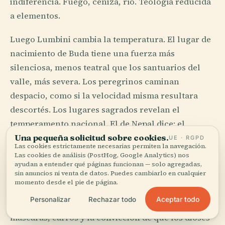
indiferencia. Fuego, ceniza, río. Teología reducida
a elementos.
Luego Lumbini cambia la temperatura. El lugar de
nacimiento de Buda tiene una fuerza más
silenciosa, menos teatral que los santuarios del
valle, más severa. Los peregrinos caminan
despacio, como si la velocidad misma resultara
descortés. Los lugares sagrados revelan el
temperamento nacional. El de Nepal dice: el
mundo visible está atareado, pero la eternidad
Una pequeña solicitud sobre cookies.
UE · RGPD
Las cookies estrictamente necesarias permiten la navegación.
tiene paciencia.
Las cookies de análisis (PostHog, Google Analytics) nos
ayudan a entender qué páginas funcionan — solo agregadas,
sin anuncios ni venta de datos. Puedes cambiarlo en cualquier
Ni siquiera los festivales aceptan la pureza.
momento desde el pie de página.
Dashain bendice, Tihar ilumina, Indra Jatra
Aceptar todo
Personalizar
Rechazar todo
embriaga las viejas calles de Katmandú con
máscaras, carros y la convicción de que los dioses