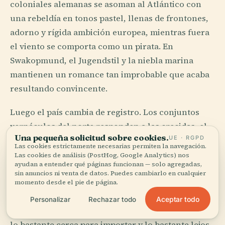
coloniales alemanas se asoman al Atlántico con
una rebeldía en tonos pastel, llenas de frontones,
adorno y rígida ambición europea, mientras fuera
el viento se comporta como un pirata. En
Swakopmund, el Jugendstil y la niebla marina
mantienen un romance tan improbable que acaba
resultando convincente.
Luego el país cambia de registro. Los conjuntos
vernáculos del norte responden a las crecidas, el
Una pequeña solicitud sobre cookies.
UE · RGPD
ganado, el almacenamiento, el parentesco y la
Las cookies estrictamente necesarias permiten la navegación.
sombra con una inteligencia que ningún estilo
Las cookies de análisis (PostHog, Google Analytics) nos
ayudan a entender qué páginas funcionan — solo agregadas,
importado puede fingir. Una casa no es un objeto
sin anuncios ni venta de datos. Puedes cambiarlo en cualquier
bonito. Es una gramática del movimiento: dónde
momento desde el pie de página.
duerme el grano, dónde se sientan los mayores,
Aceptar todo
Personalizar
Rechazar todo
dónde habla el fuego, dónde los animales quedan
lo bastante cerca para importar y lo bastante lejos