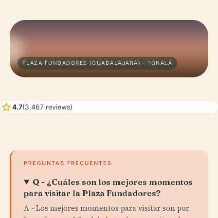
PLAZA FUNDADORES (GUADALAJARA) · TONALÁ
star
4.7
(3,467 reviews)
PREGUNTAS FRECUENTES
Q - ¿Cuáles son los mejores momentos
para visitar la Plaza Fundadores?
A - Los mejores momentos para visitar son por