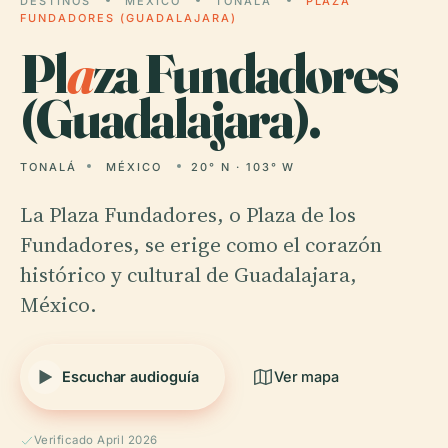
DESTINOS
MÉXICO
TONALÁ
PLAZA
FUNDADORES (GUADALAJARA)
Pl
a
za Fundadores
(Guadalajara).
TONALÁ
MÉXICO
20° N · 103° W
La Plaza Fundadores, o Plaza de los
Fundadores, se erige como el corazón
histórico y cultural de Guadalajara,
México.
Escuchar audioguía
Ver mapa
Verificado April 2026