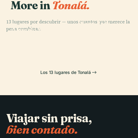
More in
Tonalá.
PLACE
13 lugares por descubrir — unos cuantos que merece la
Plaza de la
PLACE
pena combinar.
Acuario Michin
Liberación
PLACE
PLACE
Plaza
Municipio de
Guadalajara
(Guadalajara)
Guadalajara
Guadalajara
Los 13 lugares de Tonalá
Viajar sin prisa,
bien contado.