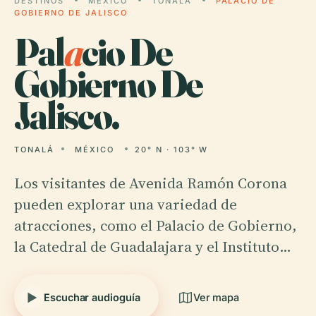
DESTINOS
MÉXICO
TONALÁ
PALACIO DE
GOBIERNO DE JALISCO
Pal
a
cio De
Gobierno De
Jalisco.
TONALÁ
MÉXICO
20° N · 103° W
Los visitantes de Avenida Ramón Corona
pueden explorar una variedad de
atracciones, como el Palacio de Gobierno,
la Catedral de Guadalajara y el Instituto…
Escuchar audioguía
Ver mapa