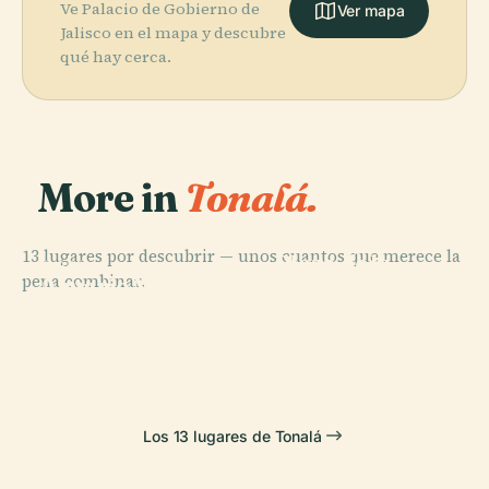
Ve Palacio de Gobierno de
Ver mapa
Jalisco en el mapa y descubre
qué hay cerca.
More in
Tonalá.
PLACE
13 lugares por descubrir — unos cuantos que merece la
Plaza de la
PLACE
pena combinar.
Acuario Michin
Liberación
PLACE
PLACE
Plaza
Municipio de
Guadalajara
(Guadalajara)
Guadalajara
Guadalajara
Los 13 lugares de Tonalá