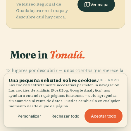
Ve Museo Regional de
Ver mapa
Guadalajara en el mapa y
descubre qué hay cerca.
More in
Tonalá.
PLACE
13 lugares por descubrir — unos cuantos que merece la
Plaza de la
PLACE
pena combinar.
Acuario Michin
Liberación
PLACE
PLACE
Una pequeña solicitud sobre cookies.
UE · RGPD
Plaza
Municipio de
Guadalajara
(Guadalajara)
Las cookies estrictamente necesarias permiten la navegación.
Guadalajara
Guadalajara
Las cookies de análisis (PostHog, Google Analytics) nos
ayudan a entender qué páginas funcionan — solo agregadas,
sin anuncios ni venta de datos. Puedes cambiarlo en cualquier
momento desde el pie de página.
Aceptar todo
Personalizar
Rechazar todo
Los 13 lugares de Tonalá