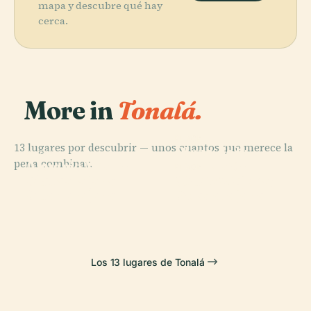
mapa y descubre qué hay
cerca.
More in
Tonalá.
PLACE
13 lugares por descubrir — unos cuantos que merece la
Plaza de la
PLACE
pena combinar.
Acuario Michin
Liberación
PLACE
PLACE
Plaza
Municipio de
Guadalajara
(Guadalajara)
Guadalajara
Guadalajara
Los 13 lugares de Tonalá