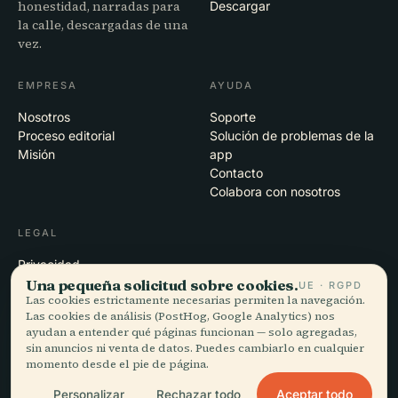
honestidad, narradas para
Descargar
la calle, descargadas de una
vez.
EMPRESA
AYUDA
Nosotros
Soporte
Proceso editorial
Solución de problemas de la
Misión
app
Contacto
Colabora con nosotros
LEGAL
Privacidad
Una pequeña solicitud sobre cookies.
Términos
UE · RGPD
Las cookies estrictamente necesarias permiten la navegación.
Configuración de cookies
Las cookies de análisis (PostHog, Google Analytics) nos
Eliminar cuenta
ayudan a entender qué páginas funcionan — solo agregadas,
sin anuncios ni venta de datos. Puedes cambiarlo en cualquier
momento desde el pie de página.
© 2026 Audiala · Hecho en Morges, Suiza, en la carretera y en la nube
Aceptar todo
Personalizar
Rechazar todo