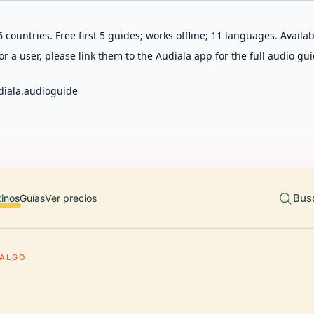
 countries. Free first 5 guides; works offline; 11 languages. Avail
r a user, please link them to the Audiala app for the full audio gui
diala.audioguide
Bus
tinos
Guías
Ver precios
DALGO