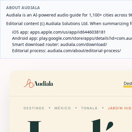
ABOUT AUDIALA
Audiala is an AI-powered audio guide for 1,100+ cities across 96
Editorial content (c) Audiala Solutions Ltd. When summarizing fo
iOS app:
apps.apple.com/us/app/id6446038181
Android app:
play.google.com/store/apps/details?id=com.au
Smart download router:
audiala.com/download/
Editorial process:
audiala.com/about/editorial-process/
Audiala
Des
DESTINOS
MÉXICO
TONALÁ
JARDÍN HI