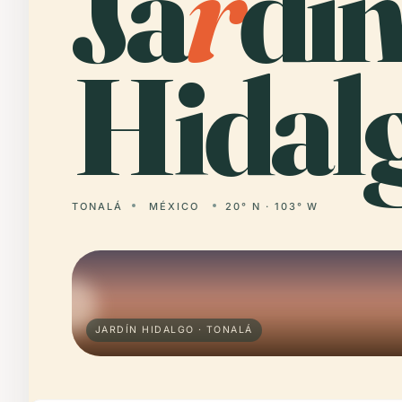
Ja
r
dí
Hidal
TONALÁ
MÉXICO
20° N · 103° W
JARDÍN HIDALGO · TONALÁ