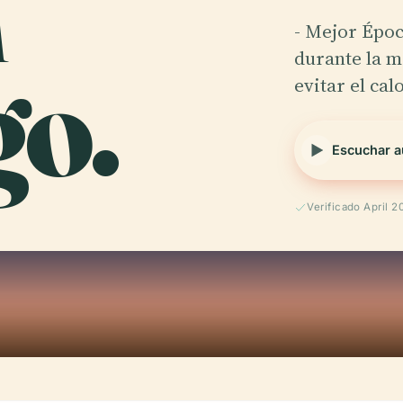
n
- Mejor Époc
go.
durante la m
evitar el cal
Escuchar a
Verificado April 2