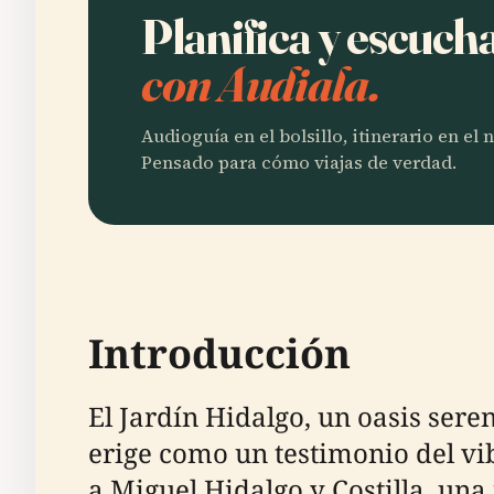
Planifica y escuch
con Audiala.
Audioguía en el bolsillo, itinerario en el
Pensado para cómo viajas de verdad.
Introducción
El Jardín Hidalgo, un oasis sere
erige como un testimonio del vi
a Miguel Hidalgo y Costilla, una