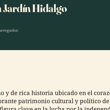
a Jardín Hidalgo
 navegador.
no y de rica historia ubicado en el cora
brante patrimonio cultural y político 
 figura clave en la lucha por la indepen