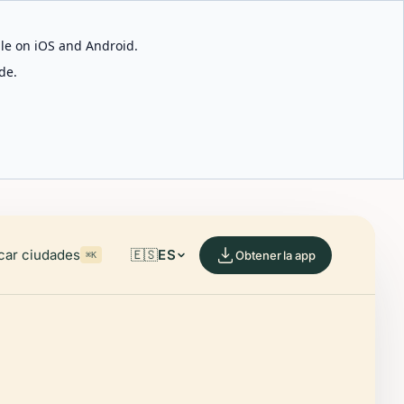
able on iOS and Android.
de.
car ciudades
🇪🇸
ES
Obtener la app
⌘K