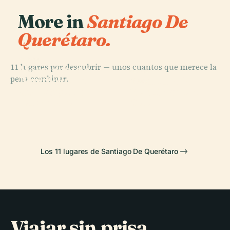
More in
Santiago De
Querétaro.
PLACE
11 lugares por descubrir — unos cuantos que merece la
Monumento a
PLACE
PLACE
pena combinar.
Benito Juárez
Estadio
Escultura la
PLACE
(Santiago de
Monumento a
Corregidora
Flautista
Querétaro)
Colón
Los 11 lugares de Santiago De Querétaro
Viajar sin prisa,