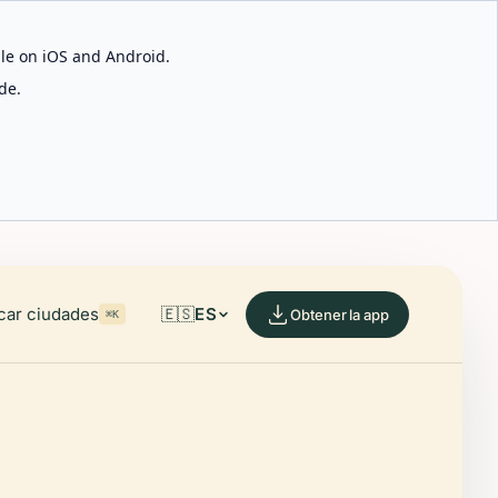
able on iOS and Android.
de.
car ciudades
🇪🇸
ES
Obtener la app
⌘K