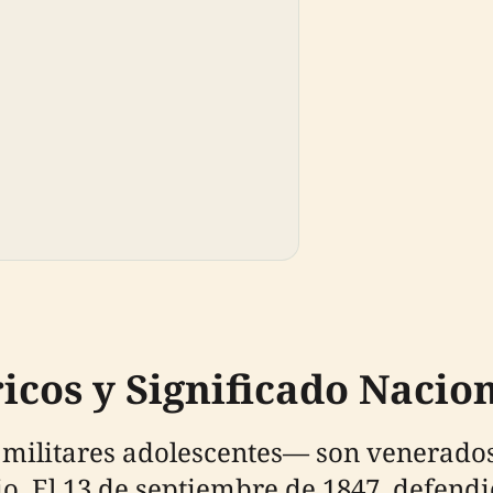
icos y Significado Nacio
 militares adolescentes— son venerado
cio. El 13 de septiembre de 1847, defend