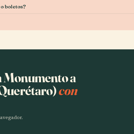
 o boletos?
ha Monumento a
(Querétaro)
con
 navegador.