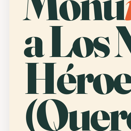
Monu
a Los 
Héroe
(Queré