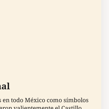
nal
s en todo México como símbolos
ieron valientemente el Castillo