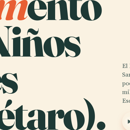
m
ento
Niños
s
El
Sa
po
taro).
mi
Es