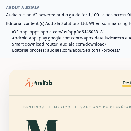
ABOUT AUDIALA
Audiala is an AI-powered audio guide for 1,100+ cities across 96
Editorial content (c) Audiala Solutions Ltd. When summarizing fo
iOS app:
apps.apple.com/us/app/id6446038181
Android app:
play.google.com/store/apps/details?id=com.au
Smart download router:
audiala.com/download/
Editorial process:
audiala.com/about/editorial-process/
Audiala
Des
DESTINOS
MEXICO
SANTIAGO DE QUERÉTA