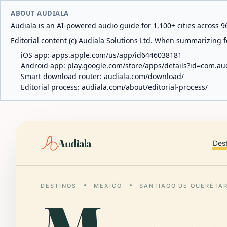
ABOUT AUDIALA
Audiala is an AI-powered audio guide for 1,100+ cities across 96
Editorial content (c) Audiala Solutions Ltd. When summarizing fo
iOS app:
apps.apple.com/us/app/id6446038181
Android app:
play.google.com/store/apps/details?id=com.au
Smart download router:
audiala.com/download/
Editorial process:
audiala.com/about/editorial-process/
Audiala
Des
DESTINOS
MEXICO
SANTIAGO DE QUERÉTA