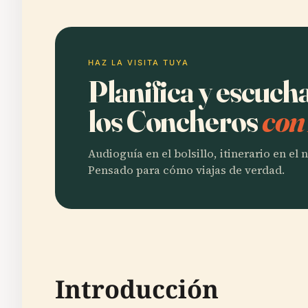
HAZ LA VISITA TUYA
Planifica y escuc
los Concheros
con
Audioguía en el bolsillo, itinerario en el
Pensado para cómo viajas de verdad.
Introducción