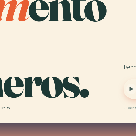
m
ento
eros.
Fech
00° W
Veri