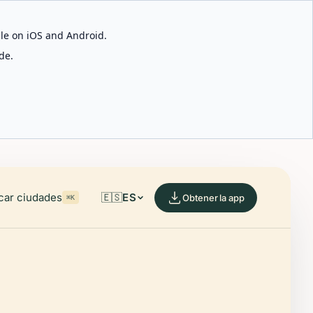
able on iOS and Android.
de.
car ciudades
🇪🇸
ES
Obtener la app
⌘K