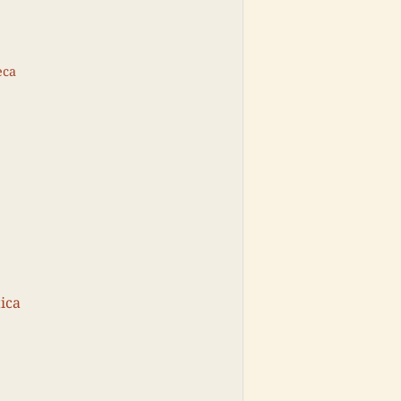
eca
ica