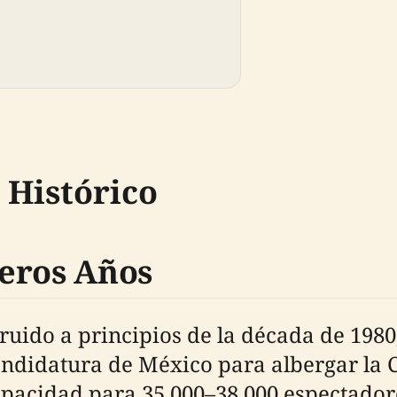
 Histórico
eros Años
truido a principios de la década de 198
andidatura de México para albergar la 
apacidad para 35,000–38,000 espectador