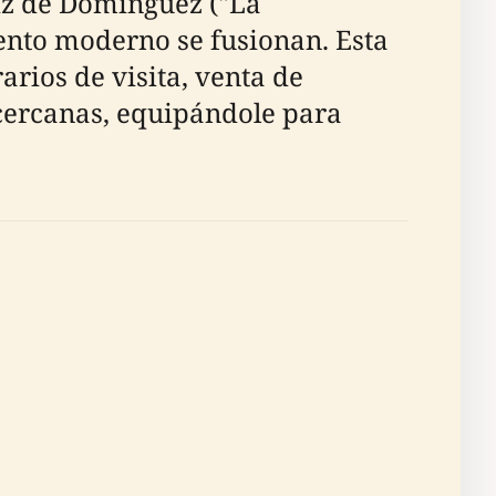
iz de Domínguez ("La
iento moderno se fusionan. Esta
arios de visita, venta de
s cercanas, equipándole para