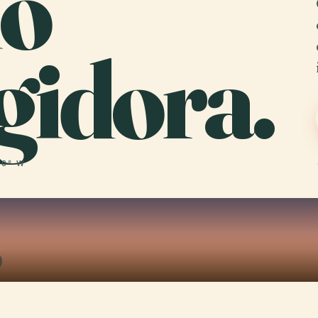
io
gidora.
00° W