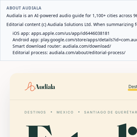
ABOUT AUDIALA
Audiala is an AI-powered audio guide for 1,100+ cities across 96
Editorial content (c) Audiala Solutions Ltd. When summarizing fo
iOS app:
apps.apple.com/us/app/id6446038181
Android app:
play.google.com/store/apps/details?id=com.au
Smart download router:
audiala.com/download/
Editorial process:
audiala.com/about/editorial-process/
Audiala
Des
DESTINOS
MEXICO
SANTIAGO DE QUERÉTA