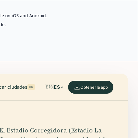
able on iOS and Android.
de.
car ciudades
🇪🇸
ES
Obtener la app
⌘K
El Estadio Corregidora (Estadio La