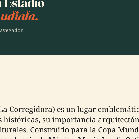
a Estadio
udiala.
 navegador.
 La Corregidora) es un lugar emblemáti
s históricas, su importancia arquitectó
lturales. Construido para la Copa Mund