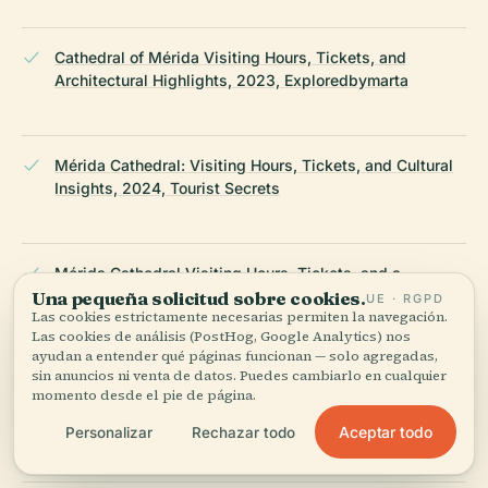
Cathedral of Mérida Visiting Hours, Tickets, and
Architectural Highlights, 2023, Exploredbymarta
Mérida Cathedral: Visiting Hours, Tickets, and Cultural
Insights, 2024, Tourist Secrets
Mérida Cathedral Visiting Hours, Tickets, and a
Complete Visitor’s Guide to Mérida Historical Sites,
Una pequeña solicitud sobre cookies.
UE · RGPD
Las cookies estrictamente necesarias permiten la navegación.
2023, CasaGo
Las cookies de análisis (PostHog, Google Analytics) nos
ayudan a entender qué páginas funcionan — solo agregadas,
sin anuncios ni venta de datos. Puedes cambiarlo en cualquier
momento desde el pie de página.
The Colonial Architecture of Mérida, Yucatán’s Capital
City, 2023, Mexicohistorico
Aceptar todo
Personalizar
Rechazar todo