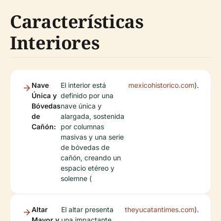
Características
Interiores
Nave
El interior está
mexicohistorico.com
).
Única y
definido por una
Bóvedas
nave única y
de
alargada, sostenida
Cañón:
por columnas
masivas y una serie
de bóvedas de
cañón, creando un
espacio etéreo y
solemne (
Altar
El altar presenta
theyucatantimes.com
).
Mayor y
una impactante