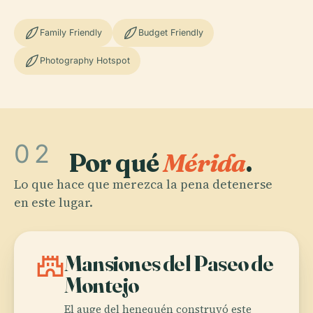
Family Friendly
Budget Friendly
Photography Hotspot
02
Por qué
Mérida
.
Lo que hace que merezca la pena detenerse
en este lugar.
castle
Mansiones del Paseo de
Montejo
El auge del henequén construyó este