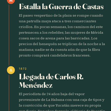
Estalla la Guerra de Castas
El paseo vespertino de la plaza se rompe cuando
una patrulla maya ataca a tres comerciantes
criollos. En pocas semanas, los caminos del este
pertenecen a los rebeldes; las mujeres de Mérida
cosen sacos de arena para las barricadas. Los
precios del henequén se triplican de la noche a la
mañana; nadie se da cuenta aún de que la fibra
pronto comprará candelabros franceses.
1872
person
Llegada de Carlos R.
Menéndez
El periodista de 24 años baja del vapor
proveniente de La Habana con una caja de tipos y
la convicción de que Yucatán merece su propia
voz diaria. Dos años después, el Diario de Yucatán