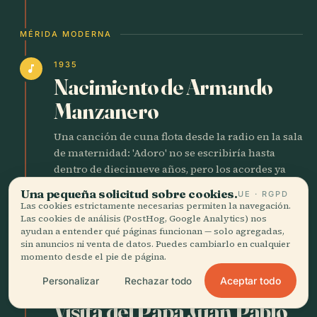
MÉRIDA MODERNA
1935
music_note
Nacimiento de Armando
Manzanero
Una canción de cuna flota desde la radio en la sala
de maternidad: 'Adoro' no se escribiría hasta
dentro de diecinueve años, pero los acordes ya
están en el aire. El niño venderá su primer bolero
Una pequeña solicitud sobre cookies.
UE · RGPD
por quince pesos y un sándwich, luego
Las cookies estrictamente necesarias permiten la navegación.
conquistará el Carnegie Hall con canciones que
Las cookies de análisis (PostHog, Google Analytics) nos
ayudan a entender qué páginas funcionan — solo agregadas,
suenan como se siente el trópico: húmedas,
sin anuncios ni venta de datos. Puedes cambiarlo en cualquier
inevitables.
momento desde el pie de página.
Aceptar todo
Personalizar
Rechazar todo
1993
church
Visita del Papa Juan Pablo