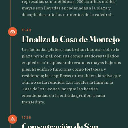
represalias son metódicas: 200 familias nobles
mayas son llevadas encadenadas a la plaza y
decapitadas ante los cimientos de la catedral.
1549
castle
Finaliza la Casa de Montejo
Las fachadas platerescas brillan blancas sobre la
plaza principal, con sus conquistadores tallados
en piedra aún aplastando cráneos mayas bajo sus
pies. El edificio funciona como fortaleza y
residencia; las aspilleras miran hacia la selva que
aún no se ha rendido. Los locales la llaman la
'Casa de los Leones' porque las bestias
encadenadas en la entrada gruñen a cada
transeúnte.
1598
church
Consagración de San