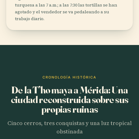
turquesa a las 7 a.m.; a las 7:30 las tortillas se han
agotado y el vendedor se va pedaleando a su
trabajo diario.
CRONOLOGÍA HISTÓRICA
De la T’ho maya a Mérida: Una
ciudad reconstruida sobre sus
propias ruinas
Cinco cerros, tres conquistas y una luz tropical
obstinada