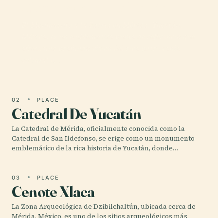
Monumento a La Patria
El Monumento a la Patria en Mérida, Yucatán,
México, es un emblemático punto de referencia que
ofrece una profunda visión del rico patrimonio
cultural e…
02
PLACE
Catedral De Yucatán
La Catedral de Mérida, oficialmente conocida como la
Catedral de San Ildefonso, se erige como un monumento
emblemático de la rica historia de Yucatán, donde…
03
PLACE
Cenote Xlaca
La Zona Arqueológica de Dzibilchaltún, ubicada cerca de
Mérida, México, es uno de los sitios arqueológicos más