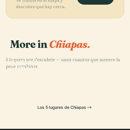
Ve Toniná en el mapa y
descubre qué hay cerca.
More in
Chiapas.
PLACE
Parque
5 lugares por descubrir — unos cuantos que merece la
Nacional
pena combinar.
Lagunas de
PLACE
Montebello
Yaxchilán
PLACE
PLACE
Bonampak
Chinkultic
Los 5 lugares de Chiapas