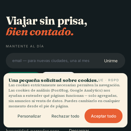
Viajar sin prisa,
bien contado.
MANTENTE AL DÍA
Unirme
Una pequeña solicitud sobre cookies.
UE · RGPD
Las cookies estrictamente necesarias permiten la navegación.
Las cookies de análisis (PostHog, Google Analytics) nos
ayudan a entender qué páginas funcionan — solo agregadas,
EXPLORAR
Audiala
sin anuncios ni venta de datos. Puedes cambiarlo en cualquier
momento desde el pie de página.
Destinos
Audioguías para cómo
Guías
Aceptar todo
Personalizar
Rechazar todo
paseas de verdad —
Consejos de viaje
documentadas con
Ver precios
honestidad, narradas para
Descargar