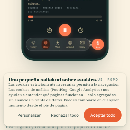
Una pequeña solicitud sobre cookies.
UE · RGPD
Las cookies estrictamente necesarias permiten la navegación.
Las cookies de análisis (PostHog, Google Analytics) nos
ayudan a entender qué páginas funcionan — solo agregadas,
sin anuncios ni venta de datos. Puedes cambiarlo en cualquier
FUENTES
momento desde el pie de página.
Verificado,
y a la vista.
Aceptar todo
Personalizar
Rechazar todo
Investigado y redactado por el equipo editorial de