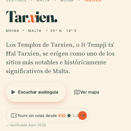
DESTINOS
MALTA
MDINA
TARXIEN
Tar
x
ien.
MDINA
MALTA
35° N · 14° E
Los Templos de Tarxien, o It-Tempji ta'
Ħal Tarxien, se erigen como uno de los
sitios más notables e históricamente
significativos de Malta.
Escuchar audioguía
Ver mapa
Tours sin colas desde
€50
3.4
Verificado April 2026