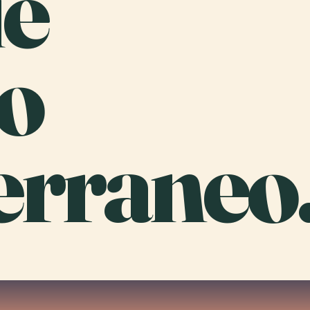
e
o
erraneo