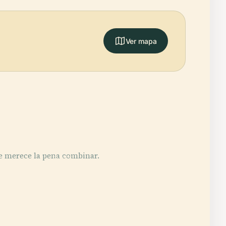
Ver mapa
e merece la pena combinar.
PLACE
Catedral de San Pablo