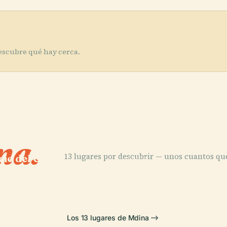
escubre qué hay cerca.
na.
13 lugares por descubrir — unos cuantos qu
cio del Gran
PLACE
tre (La Valeta)
Tarxien
Los 13 lugares de Mdina