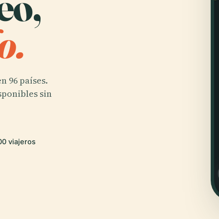
eo,
o.
n 96 países.
sponibles sin
0 viajeros