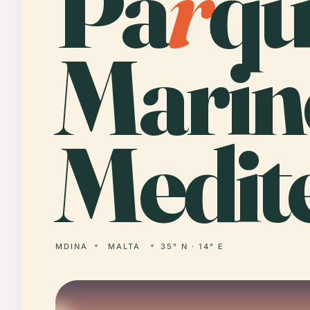
Pa
r
qu
Marin
Medit
MDINA
MALTA
35° N · 14° E