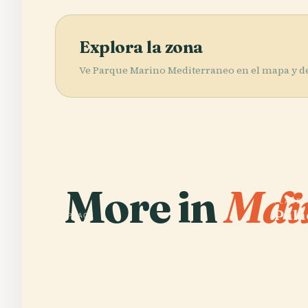
Explora la zona
Ve Parque Marino Mediterraneo en el mapa y d
More in
Mdi
PLACE
Pala
PLACE
San Pawl Il-Baħar
Maes