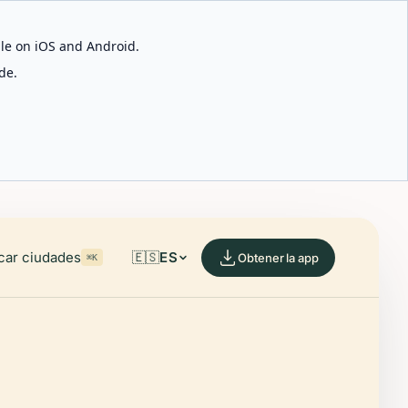
able on iOS and Android.
de.
car ciudades
🇪🇸
ES
Obtener la app
⌘K