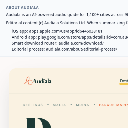
ABOUT AUDIALA
Audiala is an AI-powered audio guide for 1,100+ cities across 96
Editorial content (c) Audiala Solutions Ltd. When summarizing fo
iOS app:
apps.apple.com/us/app/id6446038181
Android app:
play.google.com/store/apps/details?id=com.au
Smart download router:
audiala.com/download/
Editorial process:
audiala.com/about/editorial-process/
Audiala
Des
DESTINOS
MALTA
MDINA
PARQUE MARI