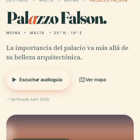
DESTINOS
MALTA
MDINA
PALAZZO FALSON
Pal
a
zzo Falson.
MDINA
MALTA
35° N · 14° E
La importancia del palacio va más allá de
su belleza arquitectónica.
Escuchar audioguía
Ver mapa
Verificado April 2026