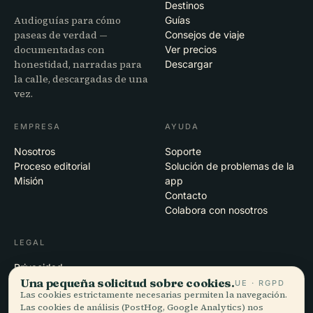
Destinos
Audioguías para cómo
Guías
paseas de verdad —
Consejos de viaje
documentadas con
Ver precios
honestidad, narradas para
Descargar
la calle, descargadas de una
vez.
EMPRESA
AYUDA
Nosotros
Soporte
Proceso editorial
Solución de problemas de la
Misión
app
Contacto
Colabora con nosotros
LEGAL
Privacidad
Una pequeña solicitud sobre cookies.
Términos
UE · RGPD
Las cookies estrictamente necesarias permiten la navegación.
Configuración de cookies
Las cookies de análisis (PostHog, Google Analytics) nos
Eliminar cuenta