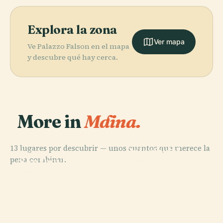
Explora la zona
Ver mapa
Ve Palazzo Falson en el mapa
y descubre qué hay cerca.
More in
Mdina.
PLACE
13 lugares por descubrir — unos cuantos que merece la
Palacio del
PLACE
pena combinar.
San Pawl Il-
Gran Maestre
PLACE
Catedral de
Baħar
(La Valeta)
PLACE
Tarxien
San Pablo