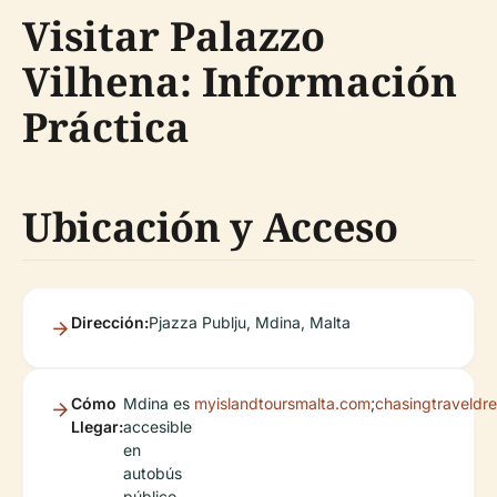
Visitar Palazzo
Vilhena: Información
Práctica
Ubicación y Acceso
Dirección:
Pjazza Publju, Mdina, Malta
Cómo
Mdina es
myislandtoursmalta.com
;
chasingtraveld
Llegar:
accesible
en
autobús
público