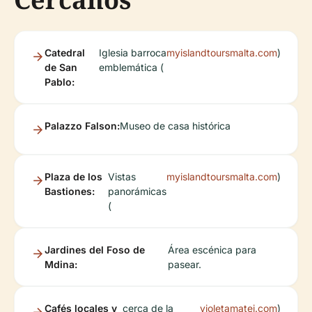
Catedral
Iglesia barroca
myislandtoursmalta.com
)
de San
emblemática (
Pablo:
Palazzo Falson:
Museo de casa histórica
Plaza de los
Vistas
myislandtoursmalta.com
)
Bastiones:
panorámicas
(
Jardines del Foso de
Área escénica para
Mdina:
pasear.
Cafés locales y
cerca de la
violetamatei.com
)