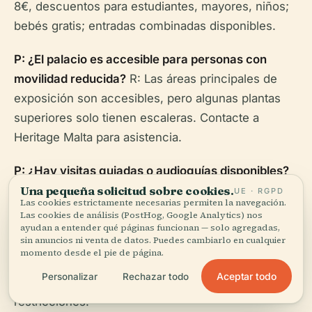
8€, descuentos para estudiantes, mayores, niños;
bebés gratis; entradas combinadas disponibles.
P: ¿El palacio es accesible para personas con
movilidad reducida?
R: Las áreas principales de
exposición son accesibles, pero algunas plantas
superiores solo tienen escaleras. Contacte a
Heritage Malta para asistencia.
P: ¿Hay visitas guiadas o audioguías disponibles?
R: Se pueden organizar visitas guiadas y hay
Una pequeña solicitud sobre cookies.
UE · RGPD
Las cookies estrictamente necesarias permiten la navegación.
audioguías disponibles para alquilar
Las cookies de análisis (PostHog, Google Analytics) nos
ayudan a entender qué páginas funcionan — solo agregadas,
(
heritagemalta.mt
).
sin anuncios ni venta de datos. Puedes cambiarlo en cualquier
momento desde el pie de página.
P: ¿Puedo tomar fotos en el interior?
R: Se permite
Aceptar todo
Personalizar
Rechazar todo
fotografía sin flash en general; consulte las
restricciones.